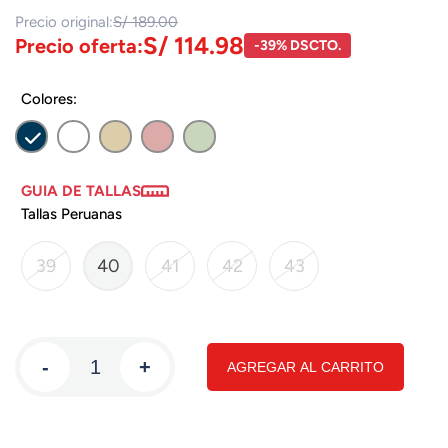
Precio original:
S/ 189.00
S/ 114.98
Precio oferta:
-39% DSCTO.
Colores:
GUIA DE TALLAS
Tallas Peruanas
39
40
41
42
43
-
+
AGREGAR AL CARRITO