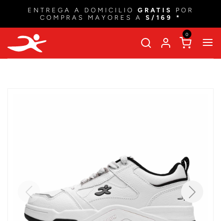
ENTREGA A DOMICILIO
GRATIS
POR
COMPRAS MAYORES A
S/169 *
0