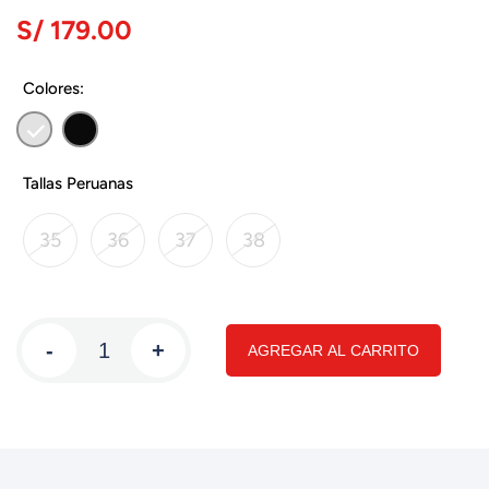
S/ 179.00
Colores:
Tallas Peruanas
35
36
37
38
-
+
AGREGAR AL CARRITO