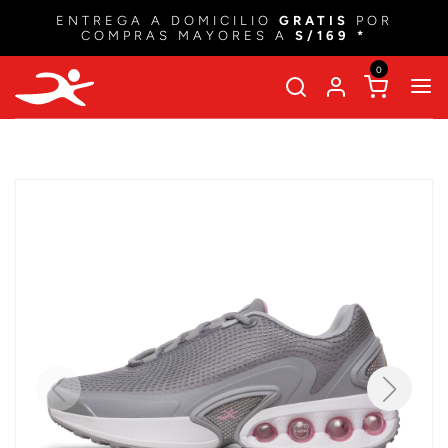
ENTREGA A DOMICILIO
GRATIS
POR
COMPRAS MAYORES A
S/169 *
0