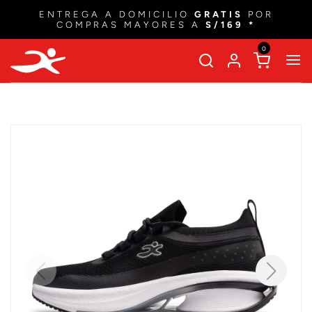
ENTREGA A DOMICILIO
GRATIS
POR
COMPRAS MAYORES A
S/169 *
0