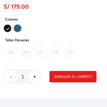
S/ 179.00
Colores:
Tallas Peruanas
39
40
41
42
43
-
+
AGREGAR AL CARRITO