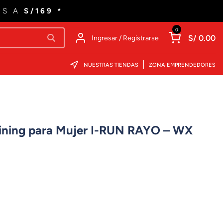
ES A
S/169 *
0
S/ 0.00
Ingresar / Registrarse
NUESTRAS TIENDAS
ZONA EMPRENDEDORES
raining para Mujer I-RUN RAYO – WX