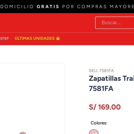
 DOMICILIO
GRATIS
POR COMPRAS MAYOR
ÚLTIMAS UNIDADES
STEP
SKU: 7581FA
Zapatillas T
7581FA
S/ 169.00
Colores: