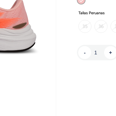
Tallas Peruanas
35
36
-
+