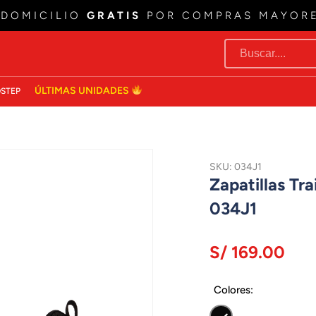
 DOMICILIO
GRATIS
POR COMPRAS MAYOR
ÚLTIMAS UNIDADES
STEP
SKU: 034J1
Zapatillas T
034J1
S/ 169.00
Colores: