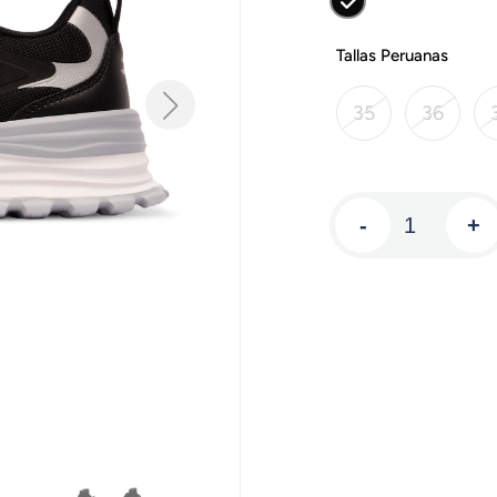
Tallas Peruanas
35
36
-
+