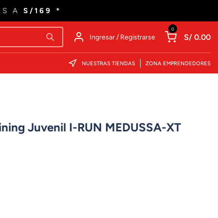
ES A
S/169 *
0
S/ 0.00
Ingresar / Registrarse
NUESTRAS TIENDAS
ZONA EMPRENDEDORES
raining Juvenil I-RUN MEDUSSA-XT