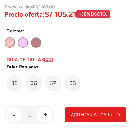
Precio original:
S/ 169.00
S/ 105.21
Precio oferta:
-38% DSCTO.
Colores:
GUIA DE TALLAS
Tallas Peruanas
35
36
37
38
-
+
AGREGAR AL CARRITO