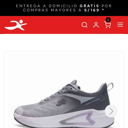
ENTREGA A DOMICILIO
GRATIS
POR
COMPRAS MAYORES A
S/169 *
0