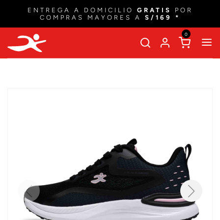
ENTREGA A DOMICILIO
GRATIS
POR
COMPRAS MAYORES A
S/169 *
0