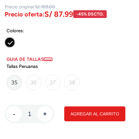
Precio original:
S/ 159.00
S/ 87.99
Precio oferta:
-45% DSCTO.
Colores:
GUIA DE TALLAS
Tallas Peruanas
35
36
37
38
-
+
AGREGAR AL CARRITO