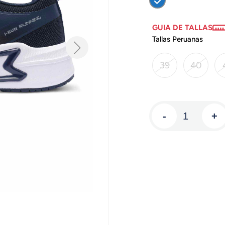
GUIA DE TALLAS
Tallas Peruanas
39
40
-
+