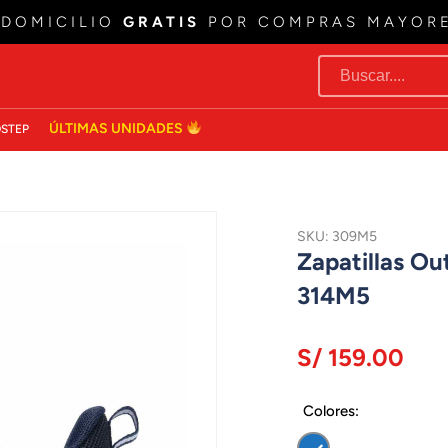
 DOMICILIO
GRATIS
POR COMPRAS MAYOR
ÚLTIMAS UNIDADES
STEP
SKU: 309M5
Zapatillas O
314M5
S/ 159.00
Colores: