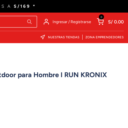
ES A
S/169 *
0
S/ 0.00
Ingresar / Registrarse
NUESTRAS TIENDAS
ZONA EMPRENDEDORES
utdoor para Hombre I RUN KRONIX