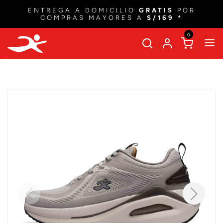
ENTREGA A DOMICILIO
GRATIS
POR
COMPRAS MAYORES A
S/169 *
0