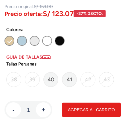
Precio original:
S/ 169.00
S/ 123.07
Precio oferta:
-27% DSCTO.
Colores:
GUIA DE TALLAS
Tallas Peruanas
38
39
40
41
42
43
-
+
AGREGAR AL CARRITO