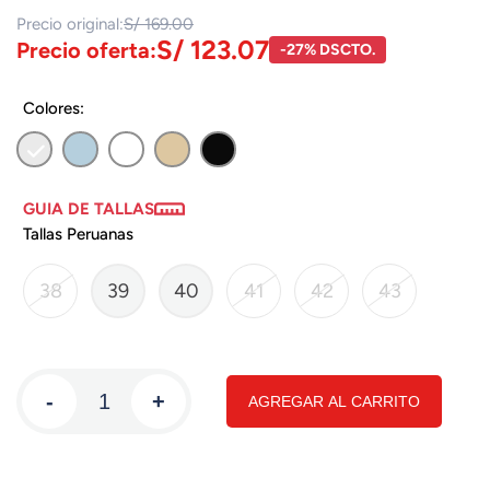
Precio original:
S/ 169.00
S/ 123.07
Precio oferta:
-27% DSCTO.
Colores:
GUIA DE TALLAS
Tallas Peruanas
38
39
40
41
42
43
-
+
AGREGAR AL CARRITO