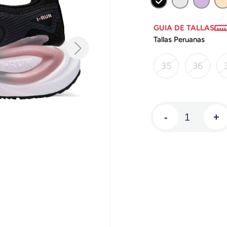
GUIA DE TALLAS
Tallas Peruanas
35
36
-
+