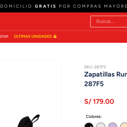
 DOMICILIO
GRATIS
POR COMPRAS MAYOR
ÚLTIMAS UNIDADES
STEP
SKU: 287F5
Zapatillas R
287F5
S/ 179.00
Colores: