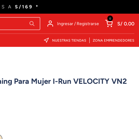
ES A
S/169 *
0
S/ 0.00
Ingresar / Registrarse
NUESTRAS TIENDAS
ZONA EMPRENDEDORES
uning Para Mujer I-Run VELOCITY VN2