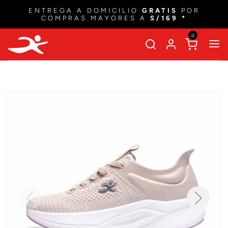
ENTREGA A DOMICILIO
GRATIS
POR
COMPRAS MAYORES A
S/169 *
0