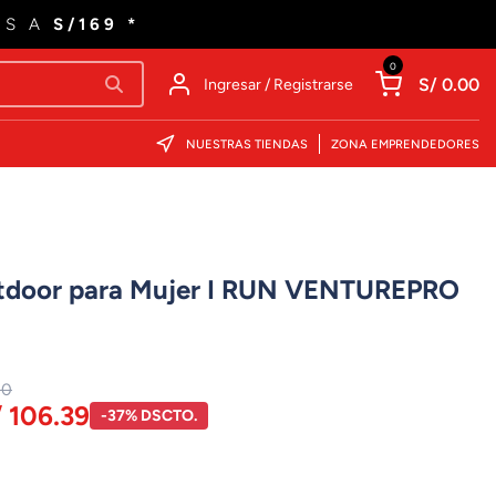
ES A
S/169 *
0
S/ 0.00
Ingresar / Registrarse
NUESTRAS TIENDAS
ZONA EMPRENDEDORES
utdoor para Mujer I RUN VENTUREPRO
00
/ 106.39
-37% DSCTO.