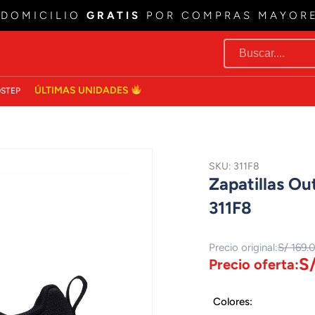
 DOMICILIO
GRATIS
POR COMPRAS MAYOR
ÚLTIMAS UNIDADES
STEP
SKU: 311F8
Zapatillas O
311F8
Precio original:
S/ 169.
S
Precio oferta:
Colores: