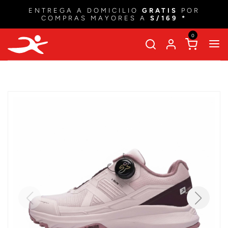
ENTREGA A DOMICILIO
GRATIS
POR
COMPRAS MAYORES A
S/169 *
0