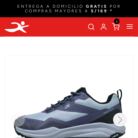
ENTREGA A DOMICILIO
GRATIS
POR
COMPRAS MAYORES A
S/169 *
0