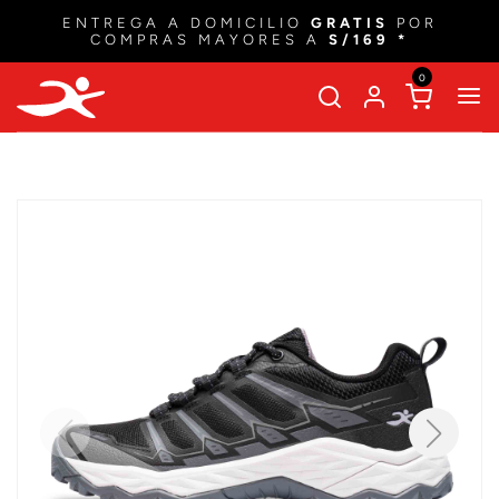
ENTREGA A DOMICILIO
GRATIS
POR
COMPRAS MAYORES A
S/169 *
0