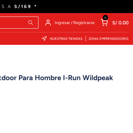
ES A
S/169 *
0
S/ 0.00
Ingresar / Registrarse
NUESTRAS TIENDAS
ZONA EMPRENDEDORES
utdoor Para Hombre I-Run Wildpeak