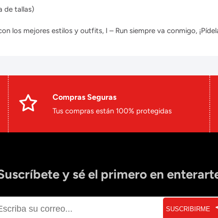
 de tallas)
 los mejores estilos y outfits, I – Run siempre va conmigo, ¡Pídela
Compras Seguras
Tus compras están 100% protegidas
Suscríbete y sé el primero en enterart
SUSCRIBIRME