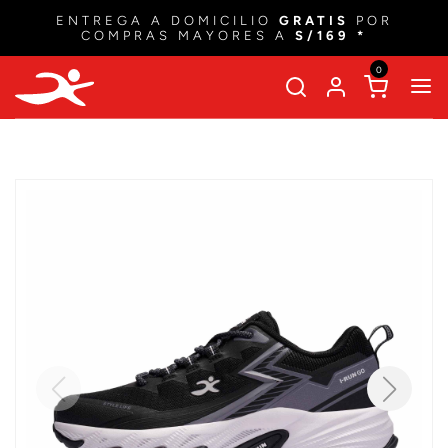
ENTREGA A DOMICILIO
GRATIS
POR
COMPRAS MAYORES A
S/169 *
0