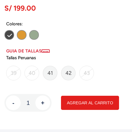
S/ 199.00
Colores:
GUIA DE TALLAS
Tallas Peruanas
39
40
41
42
43
-
+
AGREGAR AL CARRITO