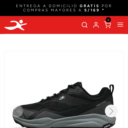
ENTREGA A DOMICILIO
GRATIS
POR
COMPRAS MAYORES A
S/169 *
0