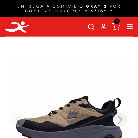
ENTREGA A DOMICILIO
GRATIS
POR
COMPRAS MAYORES A
S/169 *
0