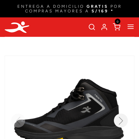
ENTREGA A DOMICILIO
GRATIS
POR
COMPRAS MAYORES A
S/169 *
0