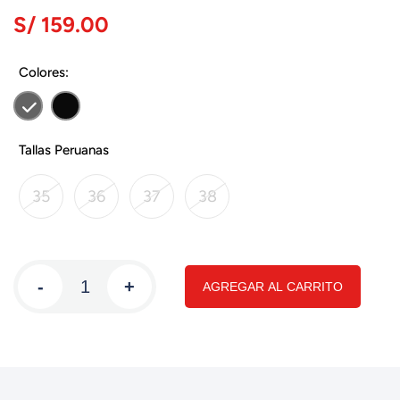
S/ 159.00
Colores:
Tallas Peruanas
35
36
37
38
-
+
AGREGAR AL CARRITO