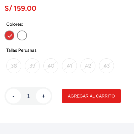
S/ 159.00
Colores:
Tallas Peruanas
38
39
40
41
42
43
-
+
AGREGAR AL CARRITO