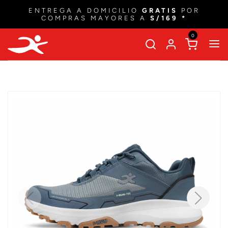
ENTREGA A DOMICILIO
GRATIS
POR
COMPRAS MAYORES A
S/169 *
0