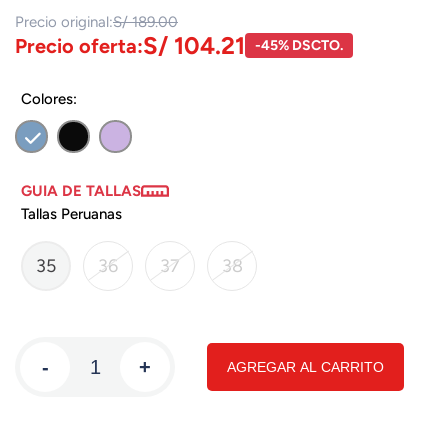
Precio original:
S/ 189.00
S/ 104.21
Precio oferta:
-45% DSCTO.
Colores:
GUIA DE TALLAS
Tallas Peruanas
35
36
37
38
-
+
AGREGAR AL CARRITO