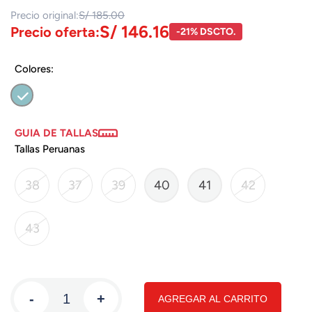
Precio original:
S/ 185.00
S/ 146.16
Precio oferta:
-21% DSCTO.
Colores:
GUIA DE TALLAS
Tallas Peruanas
38
37
39
40
41
42
43
-
+
AGREGAR AL CARRITO