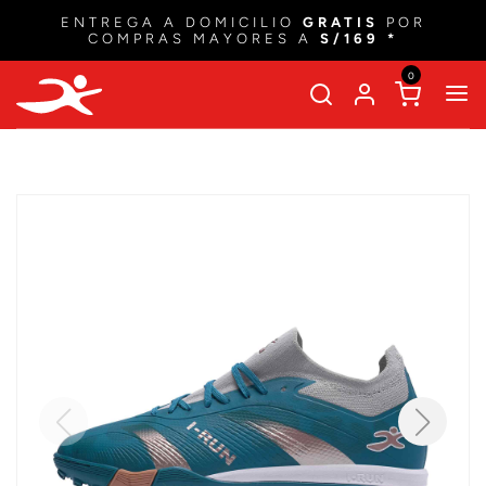
ENTREGA A DOMICILIO
GRATIS
POR
COMPRAS MAYORES A
S/169 *
0