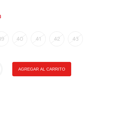
39
40
41
42
43
AGREGAR AL CARRITO