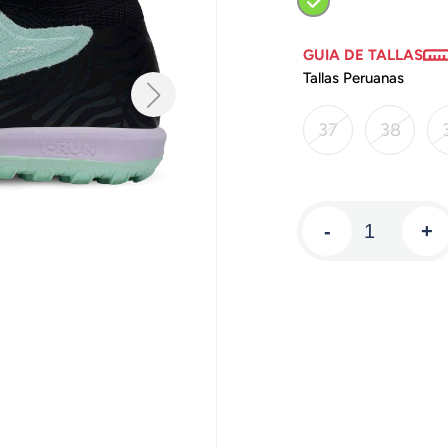
GUIA DE TALLAS
Tallas Peruanas
37
38
-
+