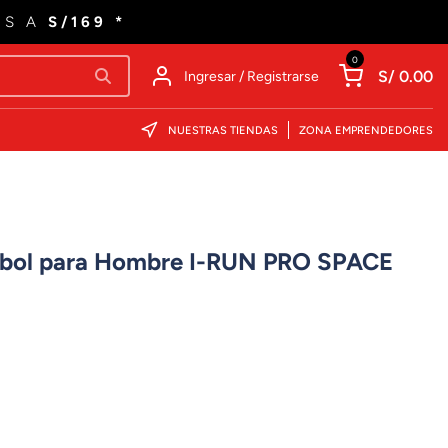
ES A
S/169 *
0
S/ 0.00
Ingresar / Registrarse
NUESTRAS TIENDAS
ZONA EMPRENDEDORES
útbol para Hombre I-RUN PRO SPACE