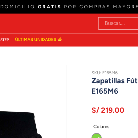
 DOMICILIO
GRATIS
POR COMPRAS MAYOR
ÚLTIMAS UNIDADES
STEP
SKU: E165M6
Zapatillas F
E165M6
S/ 219.00
Colores: