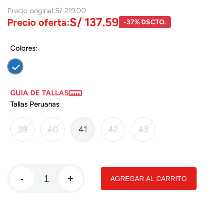
Precio original:
S/ 219.00
S/ 137.59
Precio oferta:
-37% DSCTO.
Colores:
GUIA DE TALLAS
Tallas Peruanas
39
40
41
42
43
-
+
AGREGAR AL CARRITO