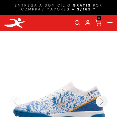
ENTREGA A DOMICILIO
GRATIS
POR
COMPRAS MAYORES A
S/169 *
0