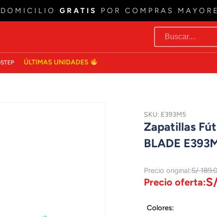
 DOMICILIO
GRATIS
POR COMPRAS MAYOR
ÚLTIMAS UNIDADES
STEP
SKU: E393M5
Zapatillas F
BLADE E393
Precio original:
S/ 189.
S
Precio oferta:
Colores: