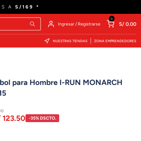
ES A
S/169 *
0
S/ 0.00
Ingresar / Registrarse
NUESTRAS TIENDAS
ZONA EMPRENDEDORES
útbol para Hombre I-RUN MONARCH
M5
00
/ 123.50
-35% DSCTO.