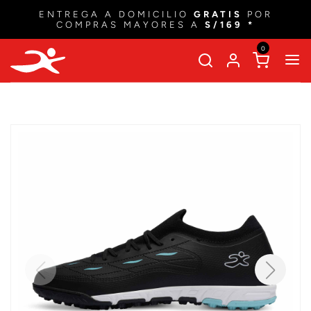
ENTREGA A DOMICILIO
GRATIS
POR
COMPRAS MAYORES A
S/169 *
0