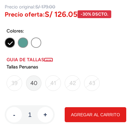
Precio original:
S/ 179.00
S/ 126.05
Precio oferta:
-30% DSCTO.
Colores:
GUIA DE TALLAS
Tallas Peruanas
39
40
41
42
43
-
+
AGREGAR AL CARRITO