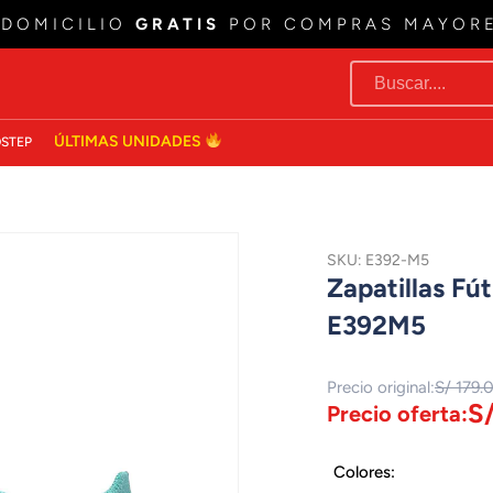
 DOMICILIO
GRATIS
POR COMPRAS MAYOR
ÚLTIMAS UNIDADES
STEP
SKU: E392-M5
Zapatillas F
E392M5
Precio original:
S/ 179.
S
Precio oferta:
Colores: