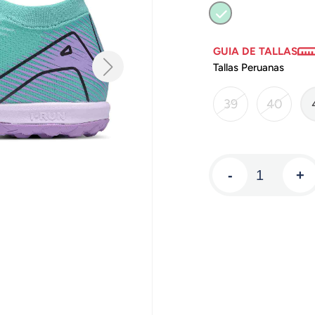
GUIA DE TALLAS
Tallas Peruanas
39
40
-
+