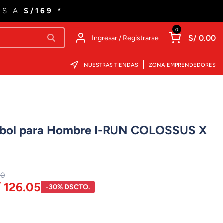
ES A
S/169 *
0
S/ 0.00
Ingresar / Registrarse
NUESTRAS TIENDAS
ZONA EMPRENDEDORES
útbol para Hombre I-RUN COLOSSUS X
00
/ 126.05
-30% DSCTO.