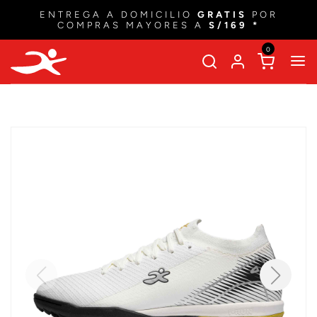
ENTREGA A DOMICILIO
GRATIS
POR
COMPRAS MAYORES A
S/169 *
0