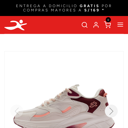
ENTREGA A DOMICILIO
GRATIS
POR
COMPRAS MAYORES A
S/169 *
0