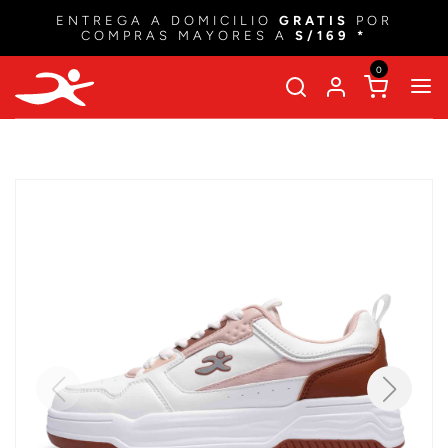
ENTREGA A DOMICILIO
GRATIS
POR
COMPRAS MAYORES A
S/169 *
0