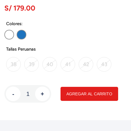
S/ 179.00
Colores:
Tallas Peruanas
38
39
40
41
42
43
-
+
AGREGAR AL CARRITO