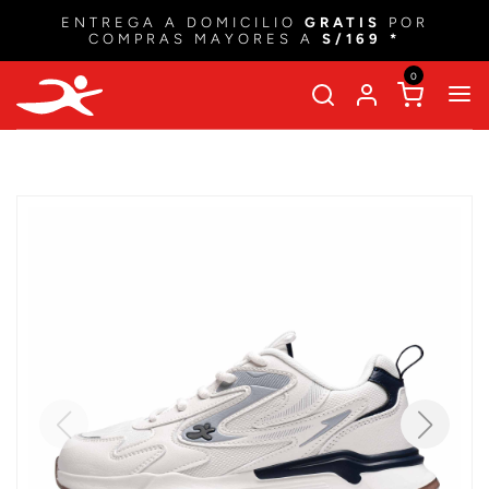
ENTREGA A DOMICILIO
GRATIS
POR
COMPRAS MAYORES A
S/169 *
0