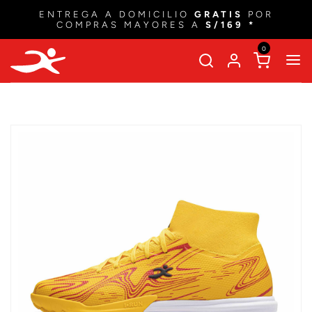
ENTREGA A DOMICILIO
GRATIS
POR
COMPRAS MAYORES A
S/169 *
0