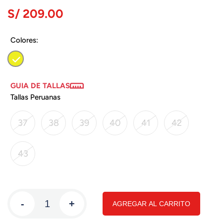
S/ 209.00
Colores:
GUIA DE TALLAS
Tallas Peruanas
37
38
39
40
41
42
43
-
+
AGREGAR AL CARRITO