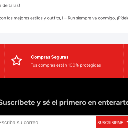
 de tallas)
 los mejores estilos y outfits, I – Run siempre va conmigo, ¡Pídela
Compras Seguras
Tus compras están 100% protegidas
Suscríbete y sé el primero en enterart
SUSCRIBIRME