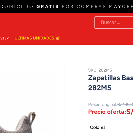
 DOMICILIO
GRATIS
POR COMPRAS MAYOR
ÚLTIMAS UNIDADES
STEP
SKU: 282M5
Zapatillas B
282M5
Precio original:
S/ 199.
S/
Precio oferta:
Colores: