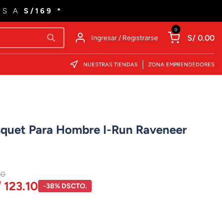
ES A
S/169 *
0
S/ 0.00
Ingresar / Registrarse
NUESTRAS TIENDAS
ZONA EMPRENDEDORES
asquet Para Hombre I-Run Raveneer
00
 123.10
-38% DSCTO.