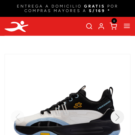
ENTREGA A DOMICILIO
GRATIS
POR
COMPRAS MAYORES A
S/169 *
0