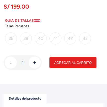
S/ 199.00
GUIA DE TALLAS
Tallas Peruanas
38
39
40
41
42
43
-
+
AGREGAR AL CARRITO
Detalles del producto