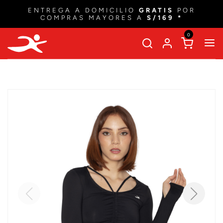
ENTREGA A DOMICILIO
GRATIS
POR
COMPRAS MAYORES A
S/169 *
0