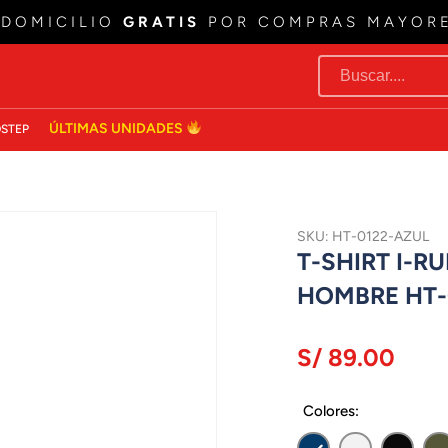
 DOMICILIO
GRATIS
POR COMPRAS MAYOR
ÚLTIMAS UNIDADES
STEP
SKU: HT-0122-AZUL
T-SHIRT I-
HOMBRE HT-
S/ 89.00
Colores: