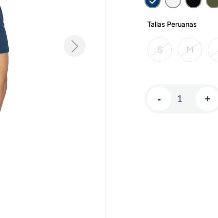
Tallas Peruanas
S
M
-
+