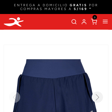
ENTREGA A DOMICILIO
GRATIS
POR
COMPRAS MAYORES A
S/169 *
0