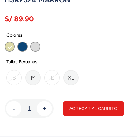
S/ 89.90
Colores:
Tallas Peruanas
S
M
L
XL
-
+
AGREGAR AL CARRITO