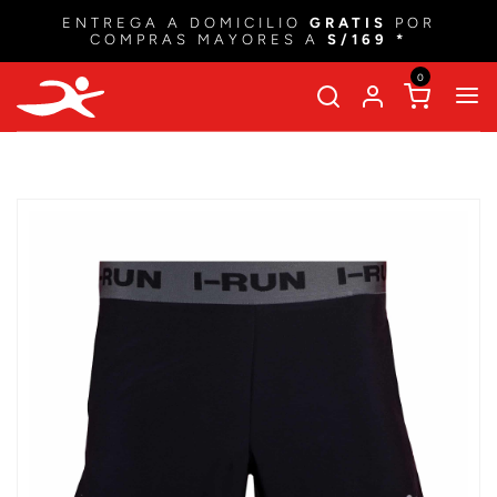
ENTREGA A DOMICILIO
GRATIS
POR
COMPRAS MAYORES A
S/169 *
0