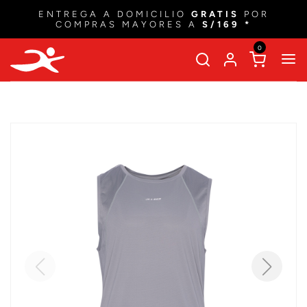
ENTREGA A DOMICILIO
GRATIS
POR
COMPRAS MAYORES A
S/169 *
0