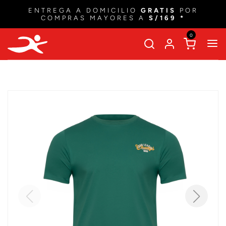
ENTREGA A DOMICILIO
GRATIS
POR
COMPRAS MAYORES A
S/169 *
0