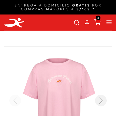
ENTREGA A DOMICILIO
GRATIS
POR
COMPRAS MAYORES A
S/169 *
0