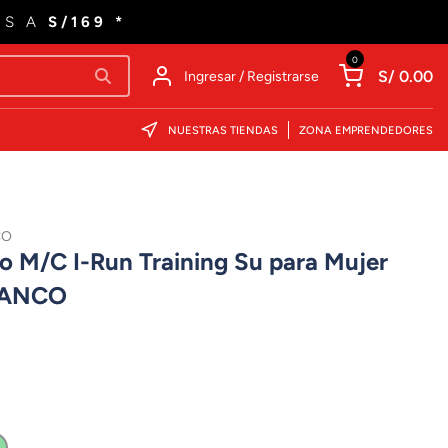
ES A
S/169 *
0
S/ 0.00
Ingresar / Registrarse
NUESTRAS TIENDAS
ZONA EMPRENDEDORES
CO
o M/C I-Run Training Su para Mujer
LANCO