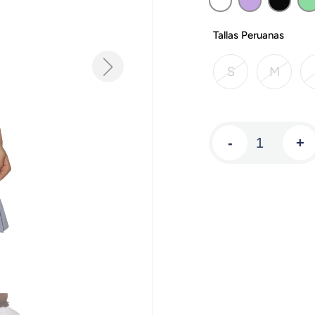
Tallas Peruanas
S
M
-
+