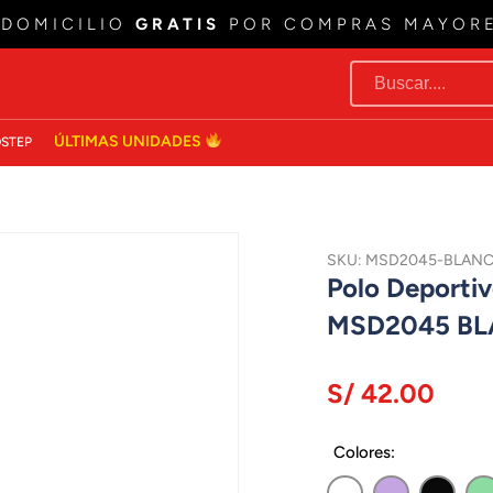
 DOMICILIO
GRATIS
POR COMPRAS MAYOR
ÚLTIMAS UNIDADES
STEP
SKU: MSD2045-BLAN
Polo Deportiv
MSD2045 B
S/ 42.00
Colores: