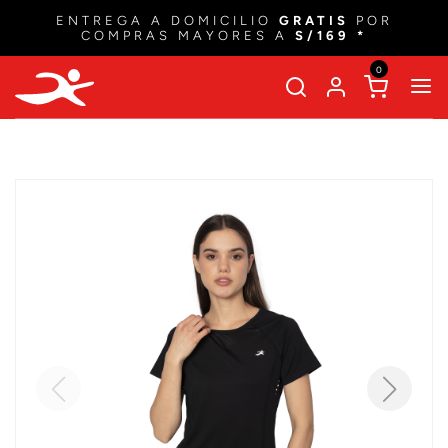
ENTREGA A DOMICILIO
GRATIS
POR
COMPRAS MAYORES A
S/169 *
0