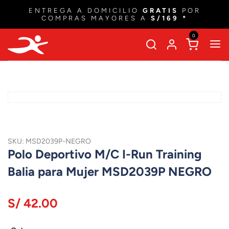
ENTREGA A DOMICILIO
GRATIS
POR
COMPRAS MAYORES A
S/169 *
0
SKU: MSD2039P-NEGRO
Polo Deportivo M/C I-Run Training
Balia para Mujer MSD2039P NEGRO
S/ 42.00