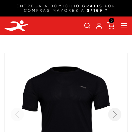
ENTREGA A DOMICILIO
GRATIS
POR
COMPRAS MAYORES A
S/169 *
0